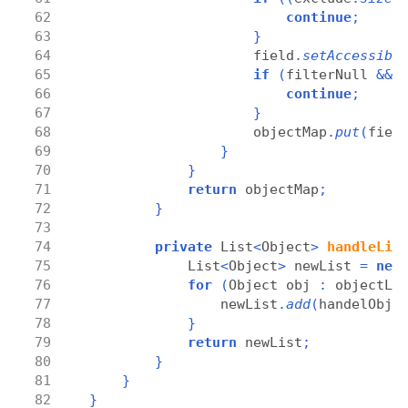
continue
;
}
                    field
.
setAccessibl
if
(
filterNull 
&&
 
continue
;
}
                    objectMap
.
put
(
fiel
}
}
return
 objectMap
;
}
private
 List
<
Object
>
handleLis
            List
<
Object
>
 newList 
=
new
for
(
Object obj 
:
 objectLi
                newList
.
add
(
handelObje
}
return
 newList
;
}
}
}