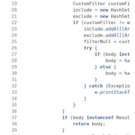
                CustomFilter customFil
                include 
=
new
 HashSet
<
                exclude 
=
new
 HashSet
<
if
(
customFilter 
!=
nu
                    include
.
addAll
(
Arr
                    exclude
.
addAll
(
Arr
                    filterNull 
=
 custo
try
{
if
(
body 
insta
                            body 
=
 han
}
else
{
                            body 
=
 han
}
}
catch
(
Exception
                        e
.
printStackTr
}
}
}
if
(
body 
instanceof
 Result
return
 body
;
}