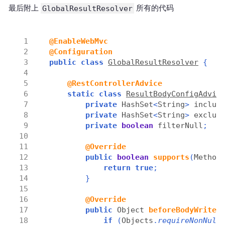
最后附上
GlobalResultResolver
所有的代码
@EnableWebMvc
@Configuration
public
class
GlobalResultResolver
{
@RestControllerAdvice
static
class
ResultBodyConfigAdvic
private
 HashSet
<
String
>
 includ
private
 HashSet
<
String
>
 exclud
private
boolean
 filterNull
;
@Override
public
boolean
supports
(
Method
return
true
;
}
@Override
public
 Object 
beforeBodyWrite
(
if
(
Objects
.
requireNonNull