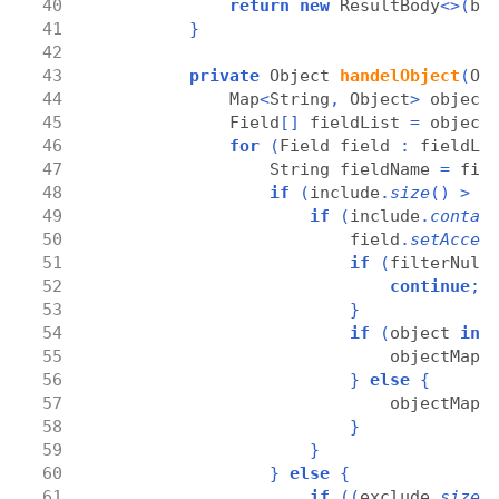
return
new
 ResultBody
<>(
bo
}
private
 Object 
handelObject
(
Ob
            Map
<
String
,
 Object
>
 object
            Field
[]
 fieldList 
=
 object
for
(
Field field 
:
 fieldLi
                String fieldName 
=
 fie
if
(
include
.
size
()
>
 0
if
(
include
.
contai
                        field
.
setAcces
if
(
filterNull
continue
;
}
if
(
object 
ins
                            objectMap
.
}
else
{
                            objectMap
.
}
}
}
else
{
if
((
exclude
.
size
(