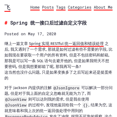
飞
Home
Posts
Tags
Categories
About Me
Spring 统一接口后过滤自定义字段
Posted on May 17, 2020
继上一篇文章
Spring 实现 RESTful 统一返回值和错误处理
之
后, 我又遇到了一个需求, 那就是如何过滤有些不需要的字段, 比
如我现在要获取一个用户的所有资料, 但是不包括密码和邮箱,
那我是可以写一条 SQL 语句去避开他的, 但是如果我明天不想
要密码, 但是我想要邮箱了呢, 那我再写一条?
这当然也没什么问题, 只是如果变换多了之后写起来还是挺蛋疼
的
对于 Jackson 内提供的注解
@JsonIgnore
可以解决一部分问
题, 但是对于我上面的自定义忽略就无能为力了, 而
@JsonView
则可以达到我的需求, 但是我在使用
@JsonView
的过程中, 发现他返回给我一个
{}
, 结果为空, 这
就意味着和我上次的统一返回值处理中用到的
ResponseBodyAdvice
发生了冲突, 据我不可靠的观察, 这个