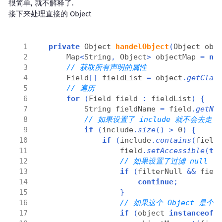
很简单, 就不解释了.
接下来处理直接的 Object
private
 Object 
handelObject
(
Object obj
    Map
<
String
,
 Object
>
 objectMap 
=
ne
    Field
[]
 fieldList 
=
 object
.
getClas
for
(
Field field 
:
 fieldList
)
{
        String fieldName 
=
 field
.
getNa
if
(
include
.
size
()
>
 0
)
{
if
(
include
.
contains
(
field
                field
.
setAccessible
(
tr
if
(
filterNull 
&&
 fiel
continue
;
}
if
(
object 
instanceof
 