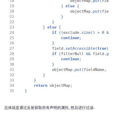
                    objectMap
.
put
(
fiel
}
else
{
                    objectMap
.
put
(
fiel
}
}
}
else
{
if
((
exclude
.
size
()
>
 0 
&&
continue
;
}
            field
.
setAccessible
(
true
);
if
(
filterNull 
&&
 field
.
ge
continue
;
}
            objectMap
.
put
(
fieldName
,
 f
}
}
return
 objectMap
;
}
总体就是通过反射获取所有声明的属性, 然后进行过滤.