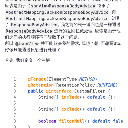
应该是由于
JsonViewResponseBodyAdvice
继承了
AbstractMappingJacksonResponseBodyAdvice
, 而
AbstractMappingJacksonResponseBodyAdvice
实现
了
ResponseBodyAdvice
, 我之前的统一返回也是一样通过
ResponseBodyAdvice
进行的返回拦截处理, 应该是由于他
们之间的执行顺序不同导致了这个问题.
所以
@JsonView
并不能解决我的需求, 我想了想, 不想写dto,
好像只能通过反射进行处理了
首先, 我们定义一个注解
@Target
(
ElementType
.
METHOD
)
@Retention
(
RetentionPolicy
.
RUNTIME
)
public
@interface
 CustomFilter 
{
    String
[]
include
()
default
{};
    String
[]
exclude
()
default
{};
boolean
filterNull
()
default
false
}